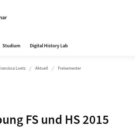
nar
Studium
Digital History Lab
 Francisca Loetz
Aktuell
Freisemester
bung FS und HS 2015