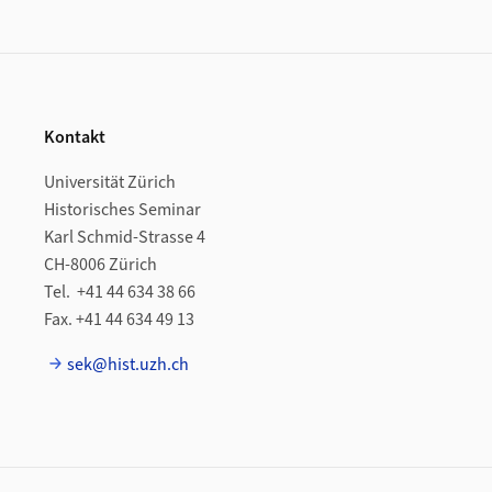
Footer
Kontakt
Universität Zürich
Historisches Seminar
Karl Schmid-Strasse 4
CH-8006 Zürich
Tel. +41 44 634 38 66
Fax. +41 44 634 49 13
sek@hist.uzh.ch