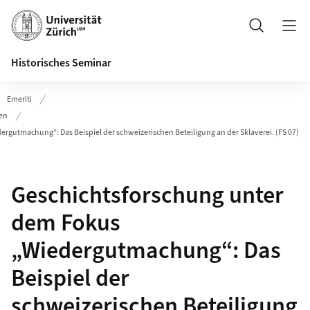
Header
Suche
Historisches Seminar
Emeriti
en
gutmachung“: Das Beispiel der schweizerischen Beteiligung an der Sklaverei. (FS 07)
Geschichtsforschung unter
dem Fokus
„Wiedergutmachung“: Das
Beispiel der
schweizerischen Beteiligung