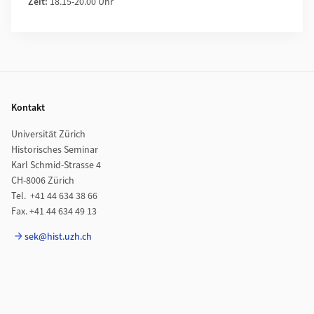
Zeit:
18.15-20.00 Uhr
Footer
Kontakt
Universität Zürich
Historisches Seminar
Karl Schmid-Strasse 4
CH-8006 Zürich
Tel. +41 44 634 38 66
Fax. +41 44 634 49 13
sek@hist.uzh.ch