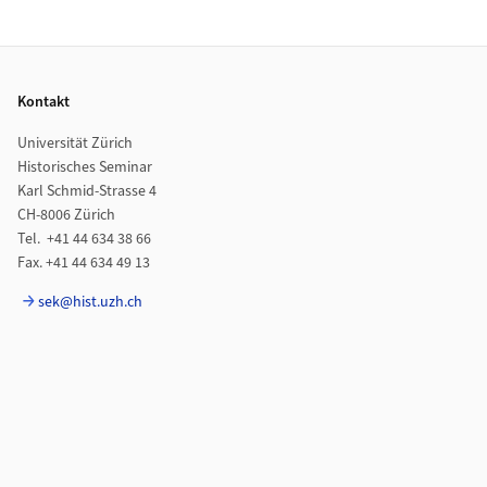
Footer
Kontakt
Universität Zürich
Historisches Seminar
Karl Schmid-Strasse 4
CH-8006 Zürich
Tel. +41 44 634 38 66
Fax. +41 44 634 49 13
sek@hist.uzh.ch