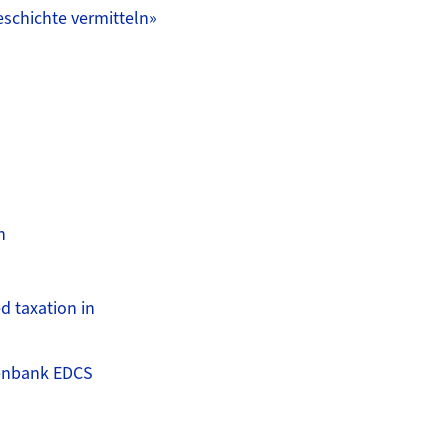
eschichte vermitteln»
n
d taxation in
tenbank EDCS