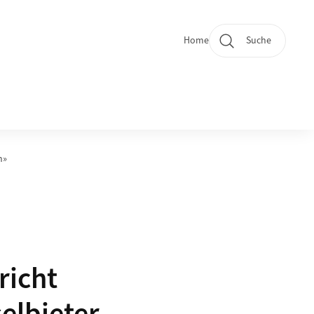
Home
Suche
Quicklinks
n»
richt