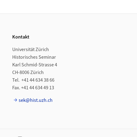
Footer
Kontakt
Universität Zürich
Historisches Seminar
Karl Schmid-Strasse 4
CH-8006 Zürich
Tel. +41 44 634 38 66
Fax. +41 44 634 49 13
sek@hist.uzh.ch