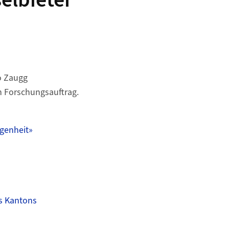
elbieter
o Zaugg
 Forschungsauftrag.
ngenheit»
es Kantons