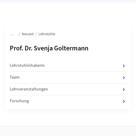
Bereichsnavigation
Neuzeit
Lehrstühle
Unterseiten von
Prof. Dr. Svenja Goltermann
Lehrstuhlinhaberin
Team
Lehrveranstaltungen
Forschung
Footer