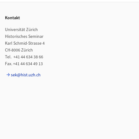
Footer
Kontakt
Universität Zürich
Historisches Seminar
Karl Schmid-Strasse 4
CH-8006 Zürich
Tel. +41 44 634 38 66
Fax. +41 44 634 49 13
sek@hist.uzh.ch