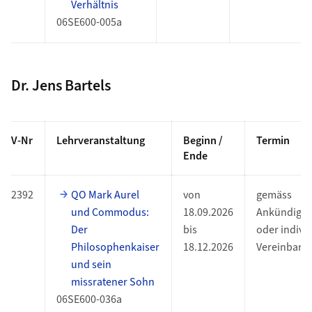
Verhältnis
06SE600-005a
Dr. Jens Bartels
V-Nr
Lehrveranstaltung
Beginn /
Termin
Ende
2392
QO Mark Aurel
von
gemäss
und Commodus:
18.09.2026
Ankündigu
Der
bis
oder indiv.
Philosophenkaiser
18.12.2026
Vereinbaru
und sein
missratener Sohn
06SE600-036a