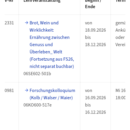
V-Nr
Lehrveranstaltung
Beginn /
Termin
Ende
2331
Brot, Wein und
von
gemäs
Wirklichkeit:
18.09.2026
Ankünd
Ernährung zwischen
bis
oder in
Genuss und
18.12.2026
Verein
Überleben_ Welt
(Fortsetzung aus FS26,
nicht separat buchbar)
06SE602-501b
0981
Forschungskolloquium
von
Mi 16:1
(Kolb / Walser / Maier)
16.09.2026
18:00
06KO600-517e
bis
16.12.2026