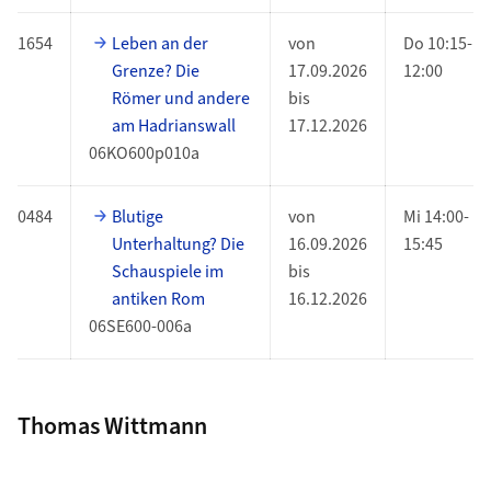
1654
Leben an der
von
Do 10:15-
Grenze? Die
17.09.2026
12:00
Römer und andere
bis
am Hadrianswall
17.12.2026
06KO600p010a
0484
Blutige
von
Mi 14:00-
Unterhaltung? Die
16.09.2026
15:45
Schauspiele im
bis
antiken Rom
16.12.2026
06SE600-006a
Thomas Wittmann