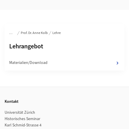
Bereichsnavigation
Prof. Dr. Anne Kolb
Lehre
Unterseiten von
Lehrangebot
Materialien/Download
Footer
Kontakt
Universität Zürich
Historisches Seminar
Karl Schmid-Strasse 4