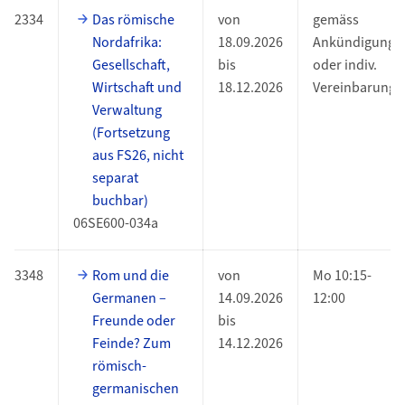
2334
Das römische
von
gemäss
Nordafrika:
18.09.2026
Ankündigung
Gesellschaft,
bis
oder indiv.
Wirtschaft und
18.12.2026
Vereinbarung
Verwaltung
(Fortsetzung
aus FS26, nicht
separat
buchbar)
06SE600-034a
3348
Rom und die
von
Mo 10:15-
Germanen –
14.09.2026
12:00
Freunde oder
bis
Feinde? Zum
14.12.2026
römisch-
germanischen